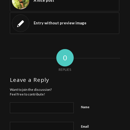
A nice post
Entry without preview image
0
REPLIES
Leave a Reply
Want to join the discussion?
Feel free to contribute!
Name
Email