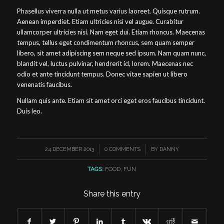
Phasellus viverra nulla ut metus varius laoreet. Quisque rutrum.
Aenean imperdiet. Etiam ultricies nisi vel augue. Curabitur
ullamcorper ultricies nisi. Nam eget dui. Etiam rhoncus. Maecenas
tempus, tellus eget condimentum rhoncus, sem quam semper
libero, sit amet adipiscing sem neque sed ipsum. Nam quam nunc,
blandit vel, luctus pulvinar, hendrerit id, lorem. Maecenas nec
odio et ante tincidunt tempus. Donec vitae sapien ut libero
venenatis faucibus.
Nullam quis ante. Etiam sit amet orci eget eros faucibus tincidunt.
Duis leo.
/
/
24 DECEMBER 2013
0 COMMENTS
BY
DANNY
TAGS:
FOOD
,
FUN
Share this entry