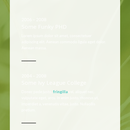
2006 – 2008
Some Funky PHD
Lorem ipsum dolor sit amet, consectetuer
adipiscing elit. Aenean commodo ligula eget dolor.
Aenean massa.
2004 – 2008
Some Ivy League College
Donec pede justo,
fringilla
vel, aliquet nec,
vulputate eget, arcu. In enim justo, rhoncus ut,
imperdiet a, venenatis vitae, justo. Nullaollis
pretium.