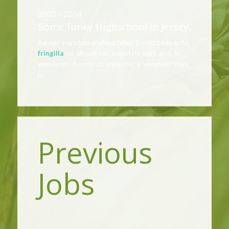
2000 – 2004
Some funky Highschool in Jersey
Aenean vulputate eleifend tellus. Donec pede justo,
fringilla
vel, aliquet nec, vulputate eget, arcu. In
enim justo, rhoncus ut, imperdiet a, venenatis vitae,
ju.
Previous
Jobs