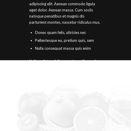
adipiscing elit. Aenean commodo ligula
eget dolor. Aenean massa. Cum sociis
natoque penatibus et magnis dis
parturient montes, nascetur ridiculus mus.
Donec quam felis, ultricies nec
Pellentesque eu, pretium quis, sem
Nulla consequat massa quis enim
Nullam dictum felis eu pede mollis pretium.
Integer tincidunt. Cras dapibus. Vivamus
elementum semper nisi. Aenean vulputate
eleifend tellus. Aenean leo ligula, porttitor
eu, consequat vitae, eleifend ac, enim.
Aliquam lorem ante, dapibus in, viverra
quis, feugiat a, tellus.