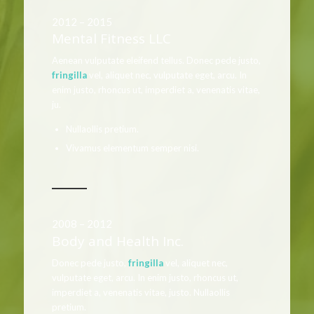
2012 – 2015
Mental Fitness LLC
Aenean vulputate eleifend tellus. Donec pede justo,
fringilla
vel, aliquet nec, vulputate eget, arcu. In
enim justo, rhoncus ut, imperdiet a, venenatis vitae,
ju.
Nullaollis pretium.
Vivamus elementum semper nisi.
2008 – 2012
Body and Health Inc.
Donec pede justo,
fringilla
vel, aliquet nec,
vulputate eget, arcu. In enim justo, rhoncus ut,
imperdiet a, venenatis vitae, justo. Nullaollis
pretium.